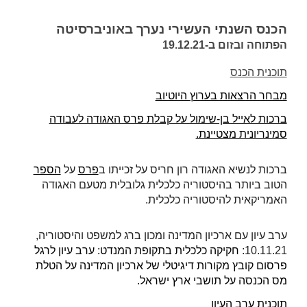
הכנס השנתי העשירי
נ
ערך באוניברסיטה
הפתוחה ובזום ב-19.12.21
תוכנית הכנס
מבחר הרצאות בערוץ היוטיוב
ברכות לאייל בן-שימול על קבלת פרס האגודה לעבודה
סמינריונית מצטיינת.
ברכות לנשיא האגודה רון חריס על זכייתו ב
פרס
על
הספר
הטוב ביותר בהיסטוריה כלכלית גלובלית מטעם האגודה
האמריקאית להיסטוריה כלכלית.
ערב עיון עם ארכיון המדינה ומכון ברג למשפט והיסטוריה,
10.11.21:
חקיקה כלכלית בתקופת המנדט: ערב עיון לרגל
פרסום קובץ מקורות דיגיטלי של ארכיון המדינה על הטלת
מס הכנסה על תושבי ארץ ישראל.
תוכנית ערב העיון