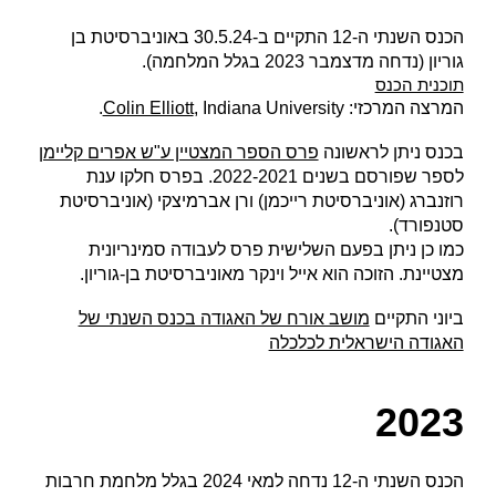
הכנס השנתי ה-12 התקיים ב-30.5.24
באוניברסיטת בן
גוריון (נדחה מדצמבר 2023 ב
גלל המלחמה
).
תוכנית הכנס
המרצה המרכזי:
, Indiana University.
Colin Elliott
בכנס ניתן לראשונה
פרס הספר המצטיין ע"ש אפרים קליימן
לספר שפורסם בשנים 2022-2021. בפרס חלקו ענ
ת
רוזנברג (אוניברסיטת רייכמן) ורן אברמיצקי (אוניברסיטת
סטנפורד).
כמו כן ניתן בפעם השלישית פרס לעבודה סמינריונית
מצטיינת. הזוכה הוא אייל וינקר
מאוניברסיטת
בן-גוריון.
ביוני התקיים
מושב אורח של האגודה בכנס השנתי של
האגודה הישראלית לכלכלה
202
3
הכנס השנתי ה-12 נדחה למאי 2024 בגלל מלחמת חרבות