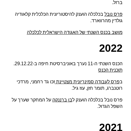
ברזל.
פרס נובל
בכלכלה הוענק להיסטוריונית הכלכלית קלאודיה
גולדין מהרווארד.
מושב בכנס השנתי של האגודה הישראלית לכלכלה
202
2
הכנס השנתי ה-11 נערך באוניברסיטת חיפה ב-29.12.22.
תוכנית הכנס
ב
פרס לעבודה סמינריונית מצטיינת
זכו גד רחמני, מרדכי
רוטנברג, תומר חזן, עוז גיל.
פרס נובל בכלכלה הוענק ל
בן ברננקה
על המחקר שערך על
השפל הגדול.
202
1