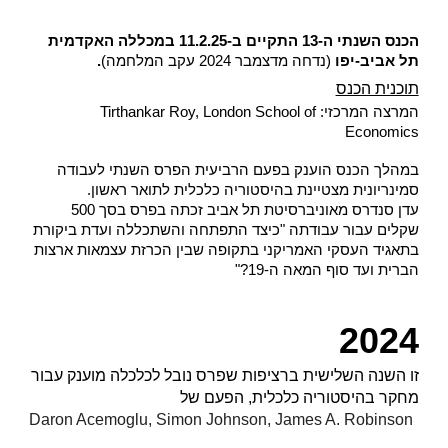
הכנס השנתי ה-13 התקיים ב-11.2.25 במכללה האקדמית
תל אביב-יפו
(נדחה מדצמבר 2024 עקב המלחמה)
.
תוכנית הכנס
המרצה המרכזי: Tirthankar Roy, London School of
Economics
במהלך הכנס הוענק בפעם הרביעית הפרס השנתי לעבודה
סמינריונית מצטיינת בהיסטוריה כלכלית לתואר ראשון.
עדן סנדרס מאוניברסיטת תל אביב זכתה בפרס בסך 500
שקלים עבור עבודתה "כיצד התפתחה והשתכללה ועדת ביקורת
בתאגיד העסקי האמריקני בתקופה שבין הכרזת עצמאות ארצות
הברית ועד סוף המאה ה-19?"
2024
זו השנה השלישית ברציפות שפרס נובל לכלכלה מוענק עבור
מחקר בהיסטוריה כלכלית, הפעם של
Daron Acemoglu, Simon Johnson, James A. Robinson