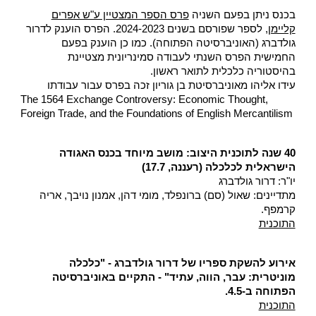
ב
כנס ניתן
בפעם השניה
פרס הספר המצטיין ע"ש אפרים
קליימן
,
לספר שפורסם בשנים 202
3
-202
4
.
ה
פרס
הוענק לדרור
גולדברג (האוניברסיטה הפתוחה)
. כמו
כן
הוענק בפעם
ה
חמיש
ית הפרס השנתי לעבודה סמינריונית מצטיינת
בהיסטוריה כלכלית לתואר ראשון.
ע
ידו אליהו
מאוניברסיטת
בן גוריון
זכה בפרס עבור עבודת
ו
The 1564 Exchange Controversy: Economic Thought,
Foreign Trade, and the Foundations of English Mercantilism
40 שנה לתוכנית היצוב: מושב מיוחד בכנס האגודה
הישראלית לכלכלה (רעננה, 17.7)
יו"ר: דרור גולדברג
מתדיינים: שאול (סם) ברונפלד, מומי דהן, אמנון נויבך, אריה
קרמפף.
התוכנית
אירוע להשקת ספריו של דרור גולדברג - "כלכלה
מוניטרית: עבר, הווה, עתיד" - התקיים באוניברסיטה
הפתוחה ב-4.5.
התוכנית