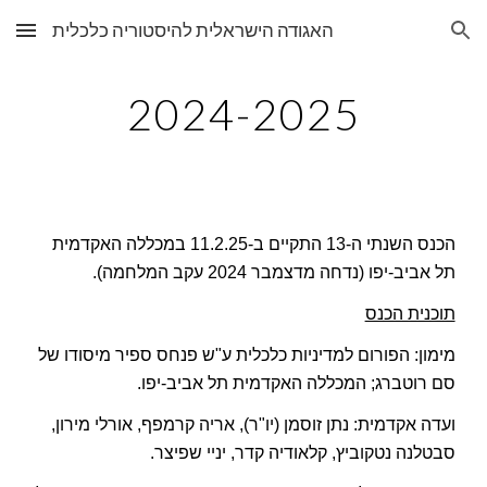
האגודה הישראלית להיסטוריה כלכלית
Skip to main content
Skip to navigation
2024-2025
הכנס השנתי ה-13 התקיים ב-11.2.25 במכללה האקדמית
תל אביב-יפו (נדחה מדצמבר 2024 עקב המלחמה).
תוכנית הכנס
מימון: הפורום למדיניות כלכלית ע"ש פנחס ספיר מיסודו של
סם רוטברג; ה
מכללה האקדמית תל אביב-יפו
.
ועדה אקדמית: נתן זוסמן (יו"ר),
אריה קרמפף
, אורלי מירון,
סבטלנה נטקוביץ, קלאודיה קדר, יניי שפיצר
.