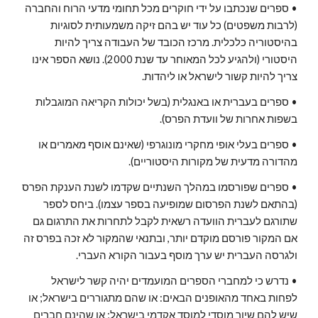
• ספרים שנכתבו על ידי חוקרים מכל תחומי מדעי הרוח והחברה
(לרבות משפטים) כל עוד יש בהם זיקה משמעותית לסוגיות
בהיסטוריה כלכלית. מרכז הכובד של העבודה צריך להיות
היסטורי (ולהגיע לכל המאוחר עד שנת 2000). נושא הספר אינו
צריך להיות קשור לישראל או ליהדות.
• ספרים בעברית או באנגלית (בשל יכולות הקריאה המוגבלות
בשפות אחרות של וועדת הפרס).
• ספרים בעלי אופי מחקרי מונוגרפי (שאינם אוסף מאמרים או
מהדורה מדעית של מקורות היסטוריים).
• ספרים שפורסמו במהלך השנתיים שקדמו לשנת הענקת הפרס
(בהתאם לשנת הפרסום שמופיעה בספר עצמו). ביחס לספר
שתורגם לעברית הוועדה רשאית לקבל לתחרות את התרגום גם
אם המקור פורסם מוקדם יותר, ובתנאי שהמקור לא זכה בפרס זה
ולגרסה העברית יש ערך מוסף בעבור הקורא העברי.
• נדרש כי למחברי הספרים המועמדים יהיה קשר לישראל
לפחות באחד מהאופנים הבאים: או שהם מתגוררים בישראל; או
שיש להם שיוך מוסדי למוסד אקדמי בישראל; או שהינם חברים