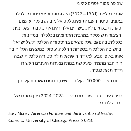
שם פרופסור אפרים קליימן.
אפרים קליימן (1931—2022) היה פרופסור אמריטוס לכלכלה
באוניברסיטה העברית, ואינטלקטואל מובהק בעל ידע עצום
וסקרנות בלתי נדלית. כישורים אלה הזינו את כתיבתו האקדמית
והציבורית שעסקה במרבית התחומים בכלכלה ובמדיניות
כלכלית, בהם גם שלל נושאים בהיסטוריה הכלכלית של ישראל
ובחשיבה הכלכלית בספרות ההלכה. עיסוקו בנושאים הללו חיבר
אותו באופן טבעי לאגודה הישראלית להיסטוריה כלכלית, שבה
היה חבר מתמיד ופעיל שתובנותיו מאירות העיניים העשירו
תדירות את כנסיה.
סכום הפרס 10,000
שקלים חדשים, תרומת משפחת קליימן.
הפרס עבור ספר שפורסם בשנים 2024-2023 ניתן לספרו של
דרור גולדברג:
Easy Money
:
American Puritans and the Invention of Modern
Currency
, University of Chica
go Press, 2023.